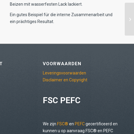
Beizen mit wasserfesten Lack lackiert.
Ein gutes Beispiel für die interne Zusammenarbeit und
ein prächtiges Resultat.
T
VOORWAARDEN
Leveringsvoorwaarden
Disclaimer en Copyright
FSC PEFC
We zijn
FSC®
en
PEFC
gecertificeerd en
kunnen u op aanvraag FSC® en PEFC