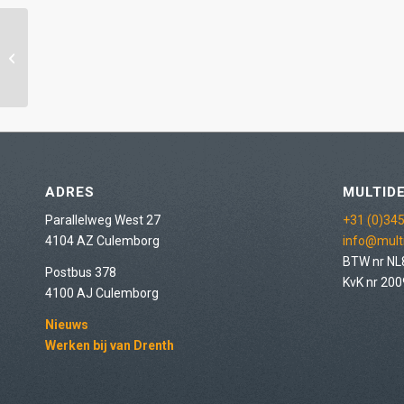
Esszimmertisch
ADRES
MULTIDE
Parallelweg West 27
+31 (0)345
4104 AZ Culemborg
info@multi
BTW nr N
Postbus 378
KvK nr 20
4100 AJ Culemborg
Nieuws
Werken bij van Drenth