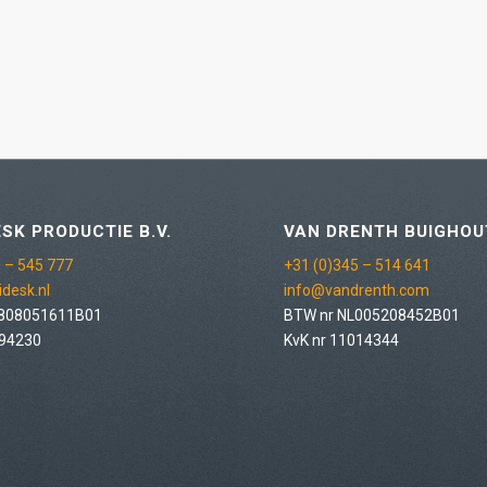
SK PRODUCTIE B.V.
VAN DRENTH BUIGHOU
 – 545 777
+31 (0)345 – 514 641
desk.nl
info@vandrenth.com
L808051611B01
BTW nr NL005208452B01
094230
KvK nr 11014344